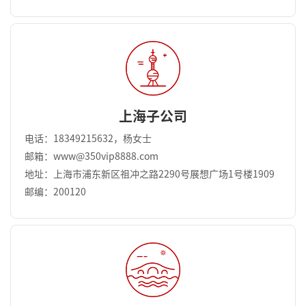
上海子公司
电话：18349215632，杨女士
邮箱：www@350vip8888.com
地址：上海市浦东新区祖冲之路2290号展想广场1号楼1909
邮编：200120