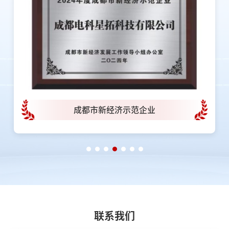
成都市新经济示范企业
联系我们