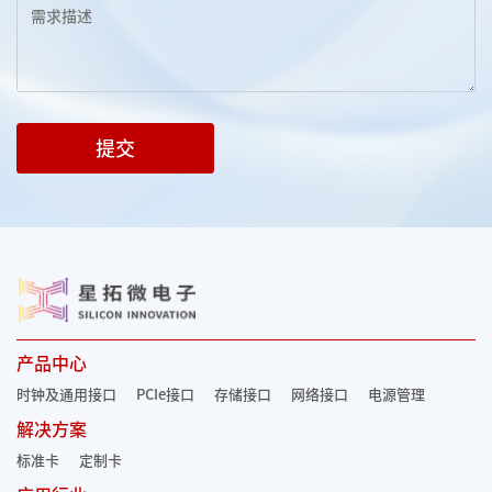
提交
产品中心
时钟及通用接口
PCIe接口
存储接口
网络接口
电源管理
解决方案
标准卡
定制卡