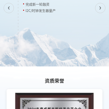
完成新一轮融资
I2C/时钟发生器量产
资质荣誉