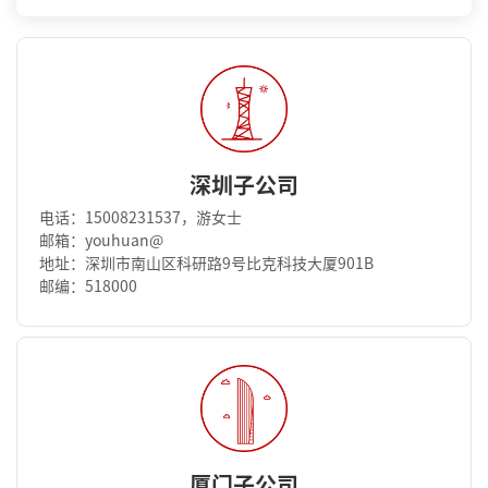
深圳子公司
电话：15008231537，游女士
邮箱：youhuan@
地址：深圳市南山区科研路9号比克科技大厦901B
邮编：518000
厦门子公司