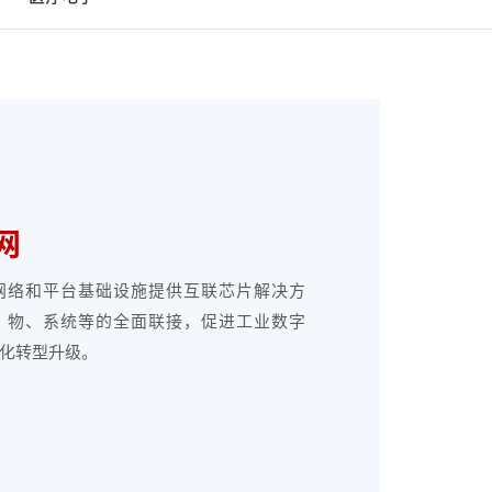
网
网络和平台基础设施提供互联芯片解决方
、物、系统等的全面联接，促进工业数字
化转型升级。