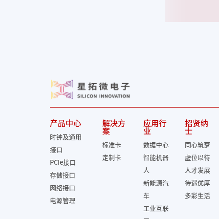
产品中心
解决方
应用行
招贤纳
案
业
士
时钟及通用
标准卡
数据中心
同心筑梦
接口
定制卡
智能机器
虚位以待
PCIe接口
人
人才发展
存储接口
新能源汽
待遇优厚
网络接口
车
多彩生活
电源管理
工业互联