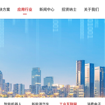
决方案
应用行业
新闻中心
招贤纳士
关于我们
智能机器人
新能源汽车
工业互联网
消费电子