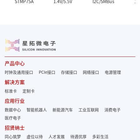
STMP75A
1.4V/5.5V
I2C/SMBus
1 
产品中心
时钟及通用接口
PCIe接口
存储接口
网络接口
电源管理
解决方案
标准卡
定制卡
应用行业
数据中心
智能机器人
新能源汽车
工业互联网
消费电子
医疗电子
招贤纳士
同心筑梦
虚位以待
人才发展
待遇优厚
多彩生活