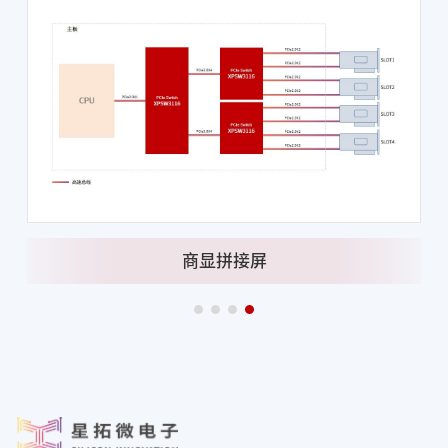
商显拼接屏